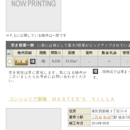
ＨＰ上に公開している物件は一部です
空き部屋一例
（↓表には例として最大3部屋がピックアップされ
物件詳細
階数
間取り
面積
賃料
敷金/礼金
管理
-階
1LDK
33.05m²
-
-/-
-
…現時点では埋ま
空き状況は常に変化します。気になる物件が
ございましたらお早めにお問い合わせくださ
す。
い。
コンシェリア新橋 ＭＡＳＴＥＲ’Ｓ ＶＩＬＬＡ
住所
港区西新橋３丁目11-6
最寄り駅
三田線
御成門
駅 徒歩5
竣工年月
2014年09月