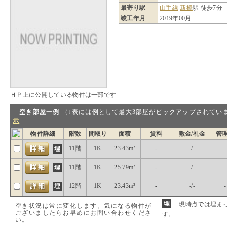
最寄り駅
山手線
新橋
駅 徒歩7分
竣工年月
2019年00月
ＨＰ上に公開している物件は一部です
空き部屋一例
（↓表には例として最大3部屋がピックアップされ
示
物件詳細
階数
間取り
面積
賃料
敷金/礼金
管
11階
1K
23.43m²
-
-/-
-
11階
1K
25.79m²
-
-/-
-
12階
1K
23.43m²
-
-/-
-
…現時点では埋ま
空き状況は常に変化します。気になる物件が
ございましたらお早めにお問い合わせくださ
す。
い。