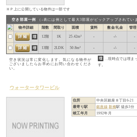
ＨＰ上に公開している物件は一部です
空き部屋一例
（↓表には例として最大3部屋がピックアップされ
物件詳細
階数
間取り
面積
賃料
敷金/礼金
管理
12階
1K
25.42m²
-
-/-
-
13階
2LDK
50.8m²
-
-/-
-
…現時点では埋ま
空き状況は常に変化します。気になる物件が
ございましたらお早めにお問い合わせくださ
す。
い。
ウォータータワービル
住所
中央区銀座８丁目6-21
最寄り駅
銀座線
新橋
駅 徒歩3分
竣工年月
1992年月