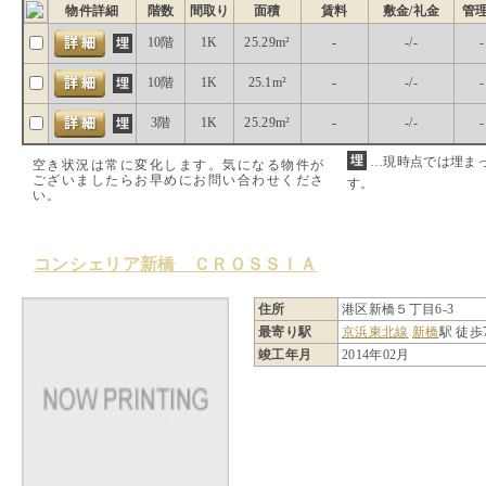
物件詳細
階数
間取り
面積
賃料
敷金/礼金
管
10階
1K
25.29m²
-
-/-
-
10階
1K
25.1m²
-
-/-
-
3階
1K
25.29m²
-
-/-
-
…現時点では埋ま
空き状況は常に変化します。気になる物件が
ございましたらお早めにお問い合わせくださ
す。
い。
コンシェリア新橋 ＣＲＯＳＳＩＡ
住所
港区新橋５丁目6-3
最寄り駅
京浜東北線
新橋
駅 徒歩
竣工年月
2014年02月