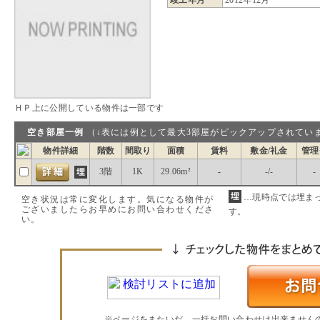
ＨＰ上に公開している物件は一部です
空き部屋一例
（↓表には例として最大3部屋がピックアップされ
物件詳細
階数
間取り
面積
賃料
敷金/礼金
管理
3階
1K
29.06m²
-
-/-
-
…現時点では埋ま
空き状況は常に変化します。気になる物件が
ございましたらお早めにお問い合わせくださ
す。
い。
※ページをまたいだ、一括お問い合わせは出来ません