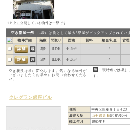
ＨＰ上に公開している物件は一部です
空き部屋一例
（↓表には例として最大3部屋がピックアップされ
物件詳細
階数
間取り
面積
賃料
敷金/礼金
管理
5階
1LDK
44.6m²
-
-/-
-
5階
1LDK
44.6m²
-
-/-
-
…現時点では埋ま
空き状況は常に変化します。気になる物件が
ございましたらお早めにお問い合わせくださ
す。
い。
クレグラン銀座ビル
住所
中央区銀座８丁目4-23
最寄り駅
山手線
新橋
駅 徒歩5分
竣工年月
1965年月