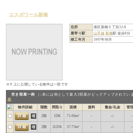
エスポワール新橋
住所
港区新橋５丁目32-8
最寄り駅
山手線
新橋
駅 徒歩8分
竣工年月
1997年08月
ＨＰ上に公開している物件は一部です
空き部屋一例
（↓表には例として最大3部屋がピックアップされ
示
物件詳細
階数
間取り
面積
賃料
敷金/礼金
管
2階
1DK
71.06m²
-
-/-
-
2階
2LDK
37.73m²
-
-/-
-