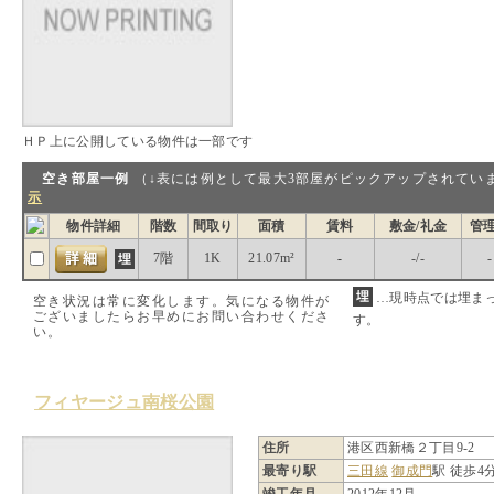
ＨＰ上に公開している物件は一部です
空き部屋一例
（↓表には例として最大3部屋がピックアップされ
示
物件詳細
階数
間取り
面積
賃料
敷金/礼金
管
7階
1K
21.07m²
-
-/-
-
…現時点では埋ま
空き状況は常に変化します。気になる物件が
ございましたらお早めにお問い合わせくださ
す。
い。
フィヤージュ南桜公園
住所
港区西新橋２丁目9-2
最寄り駅
三田線
御成門
駅 徒歩4
竣工年月
2012年12月