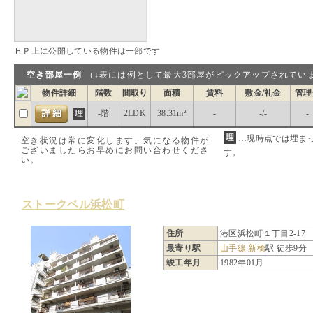
ＨＰ上に公開している物件は一部です
空き部屋一例
（↓表には例として最大3部屋がピックアップされ
物件詳細
階数
間取り
面積
賃料
敷金/礼金
管理
-階
2LDK
38.31m²
-
-/-
-
…現時点では埋ま
空き状況は常に変化します。気になる物件が
ございましたらお早めにお問い合わせくださ
す。
い。
ストークベル浜松町
住所
港区浜松町１丁目2-17
最寄り駅
山手線
新橋
駅 徒歩9分
竣工年月
1982年01月