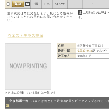
3階
1DK
63.32m²
-
-/-
-
…現時点では埋ま
空き状況は常に変化します。気になる物件が
ございましたらお早めにお問い合わせくださ
す。
い。
ウエストテラス汐留
住所
港区新橋５丁目13-6
最寄り駅
浅草線
新橋
駅 徒歩4分
竣工年月
2016年11月
ＨＰ上に公開している物件は一部です
空き部屋一例
（↓表には例として最大3部屋がピックアップされ
示