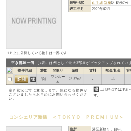
最寄り駅
山手線
新橋
駅 徒歩7分
竣工年月
2020年02月
ＨＰ上に公開している物件は一部です
空き部屋一例
（↓表には例として最大3部屋がピックアップされ
物件詳細
階数
間取り
面積
賃料
敷金/礼金
管
ワンルー
8階
23.57m²
-
-/-
ム
…現時点では埋ま
空き状況は常に変化します。気になる物件が
ございましたらお早めにお問い合わせくださ
す。
い。
コンシェリア新橋 ＜ＴＯＫＹＯ ＰＲＥＭＩＵＭ＞
住所
港区新橋５丁目6-5