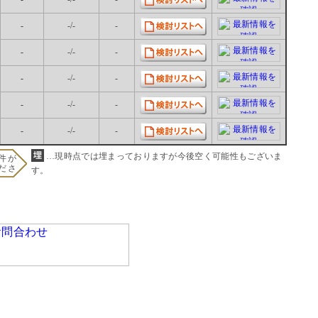
-
-/-
-
-
-/-
-
-
-/-
-
-
-/-
-
-
-/-
-
…現時点では埋まっておりますが今後空く可能性もございま
件が
ださ
す。