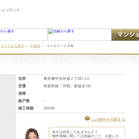
トレジデンス
エリアから探す
＞
中央区
＞
コスモリード月島
住所
東京都中央区佃２丁目5-13
交通
有楽町線「月島」駅徒歩3分
規模
総戸数
-
竣工時期
2005年
この物件を印刷する
先ずは内見してみませんか？
物件情報に関しては勿論のこと、お探しの