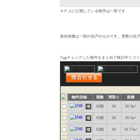
ＨＰ上に公開している物件は一部です
室内画像は一部の住戸のものです。実際の住
※
チェックした物件をまとめて検討中リス
物件詳細
階数
間取り
面積
02階
1K
20.3m²
02階
1K
20.3m²
02階
1K
20.77m²