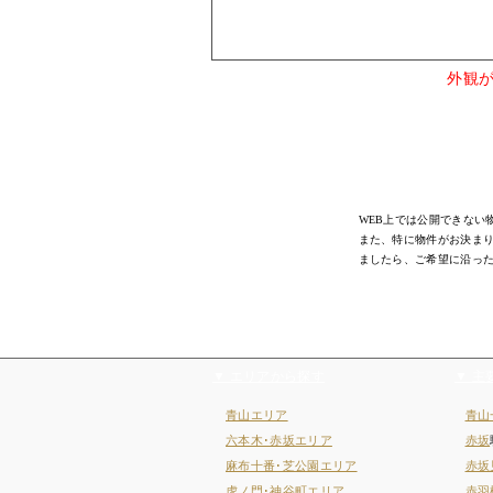
外観
WEB上では公開できない
また、特に物件がお決ま
ましたら、ご希望に沿っ
▼ エリアから探す
▼ 主
青山エリア
青山
六本木･赤坂エリア
赤坂
麻布十番･芝公園エリア
赤坂
虎ノ門･神谷町エリア
赤羽