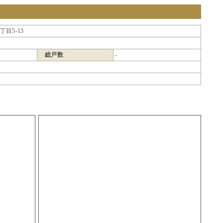
目5-13
総戸数
-