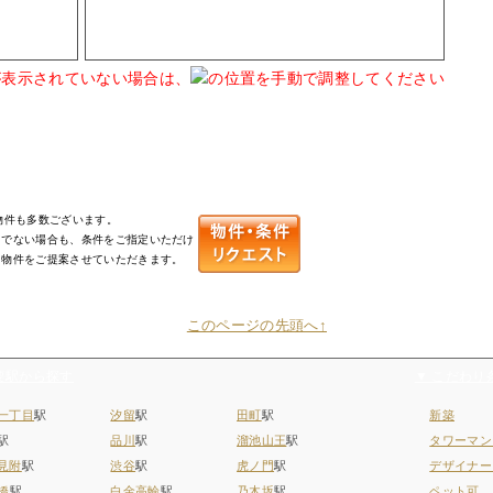
が表示されていない場合は、
の位置を手動で調整してください
物件も多数ございます。
りでない場合も、条件をご指定いただけ
た物件をご提案させていただきます。
このページの先頭へ↑
要駅から探す
▼ こだわり
一丁目
駅
汐留
駅
田町
駅
新築
駅
品川
駅
溜池山王
駅
タワーマン
見附
駅
渋谷
駅
虎ノ門
駅
デザイナー
橋
駅
白金高輪
駅
乃木坂
駅
ペット可