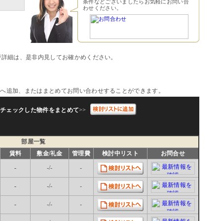
条件などございましたらお気軽にお問い合
わせください。
戸詳細は、是非内見してお確かめください。
トへ追加、またはまとめてお問い合わせすることができます。
チェックした物件をまとめて
>>
部屋一覧
賃料
敷金/礼金
管理費
検討中リスト
お問合せ
-
-/-
-
-
-/-
-
-
-/-
-