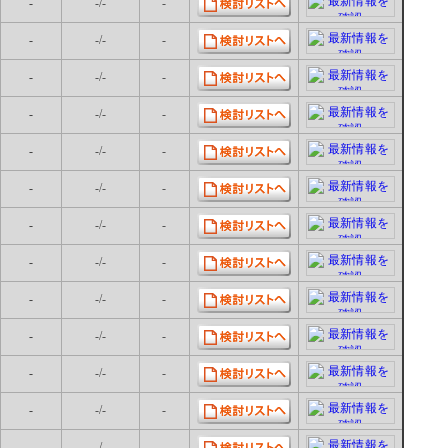
-
-/-
-
-
-/-
-
-
-/-
-
-
-/-
-
-
-/-
-
-
-/-
-
-
-/-
-
-
-/-
-
-
-/-
-
-
-/-
-
-
-/-
-
-
-/-
-
-
-/-
-