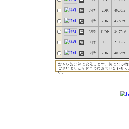
07階
2DK
40.36m²
07階
2DK
43.69m²
08階
1LDK
34.75m²
08階
1K
21.12m²
08階
2DK
40.36m²
空き状況は常に変化します。気になる物
ございましたらお早めにお問い合わせく
い。