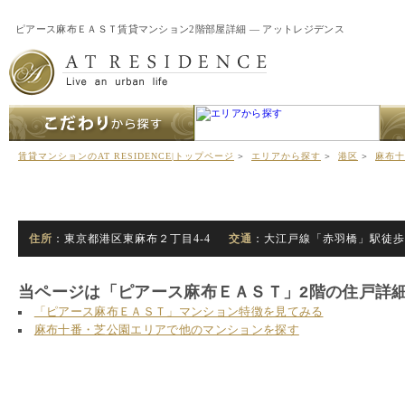
ピアース麻布ＥＡＳＴ賃貸マンション2階部屋詳細 ― アットレジデンス
賃貸マンションのAT RESIDENCE|トップページ
＞
エリアから探す
＞
港区
＞
麻布十
ピアース麻布ＥＡＳＴ 2階
住所
：東京都港区東麻布２丁目4-4
交通
：大江戸線「赤羽橋」駅徒歩
当ページは「ピアース麻布ＥＡＳＴ」2階の住戸詳
「ピアース麻布ＥＡＳＴ」マンション特徴を見てみる
麻布十番・芝公園エリアで他のマンションを探す