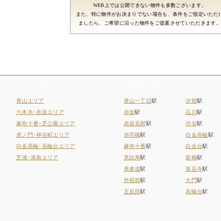
WEB上では公開できない物件も多数ございます。
また、特に物件がお決まりでない場合も、条件をご指定いただ
ましたら、ご希望に沿った物件をご提案させていただきます。
▼ エリアから探す
▼ 主要駅から探す
青山エリア
青山一丁目
駅
汐留
駅
六本木･赤坂エリア
赤坂
駅
品川
駅
麻布十番･芝公園エリア
赤坂見附
駅
渋谷
駅
虎ノ門･神谷町エリア
赤羽橋
駅
白金高輪
駅
白金高輪･高輪台エリア
麻布十番
駅
白金台
駅
芝浦･港南エリア
恵比寿
駅
新橋
駅
表参道
駅
泉岳寺
駅
外苑前
駅
大門
駅
五反田
駅
高輪台
駅