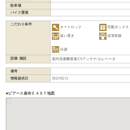
駐車場
バイク置場
こだわり条件
オートロック
宅配ボックス
追い焚き
浴室乾燥
分譲
設備･施設
室内洗濯機置場/CSアンテナ/エレベータ
備考
情報提供日
2025/02/11
■ピアース麻布ＥＡＳＴ地図