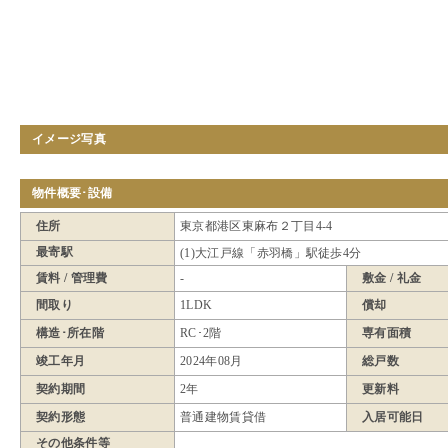
イメージ写真
物件概要･設備
住所
東京都港区東麻布２丁目4-4
最寄駅
(1)大江戸線「赤羽橋」駅徒歩4分
賃料 / 管理費
-
敷金 / 礼金
間取り
1LDK
償却
構造･所在階
RC･2階
専有面積
竣工年月
2024年08月
総戸数
契約期間
2年
更新料
契約形態
普通建物賃貸借
入居可能日
その他条件等