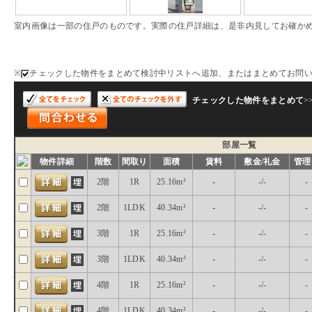
室内画像は一部の住戸のものです。実際の住戸詳細は、是非内見してお確か
※
チェックした物件をまとめて検討中リストへ追加、またはまとめてお問
チェックした物件をまとめて
>
部屋一覧
物件詳細
階数
間取り
面積
賃料
敷金/礼金
管理
2階
1R
25.16m²
-
-/-
-
2階
1LDK
40.34m²
-
-/-
-
3階
1R
25.16m²
-
-/-
-
3階
1LDK
40.34m²
-
-/-
-
4階
1R
25.16m²
-
-/-
-
4階
1LDK
40.34m²
-
-/-
-