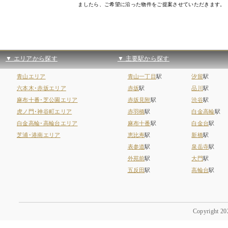
ましたら、ご希望に沿った物件をご提案させていただきます。
▼ エリアから探す
▼ 主要駅から探す
青山エリア
青山一丁目
駅
汐留
駅
六本木･赤坂エリア
赤坂
駅
品川
駅
麻布十番･芝公園エリア
赤坂見附
駅
渋谷
駅
虎ノ門･神谷町エリア
赤羽橋
駅
白金高輪
駅
白金高輪･高輪台エリア
麻布十番
駅
白金台
駅
芝浦･港南エリア
恵比寿
駅
新橋
駅
表参道
駅
泉岳寺
駅
外苑前
駅
大門
駅
五反田
駅
高輪台
駅
Copyright 202