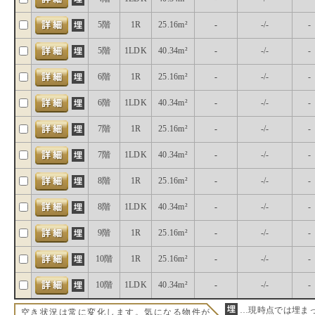
5階
1R
25.16m²
-
-/-
-
5階
1LDK
40.34m²
-
-/-
-
6階
1R
25.16m²
-
-/-
-
6階
1LDK
40.34m²
-
-/-
-
7階
1R
25.16m²
-
-/-
-
7階
1LDK
40.34m²
-
-/-
-
8階
1R
25.16m²
-
-/-
-
8階
1LDK
40.34m²
-
-/-
-
9階
1R
25.16m²
-
-/-
-
10階
1R
25.16m²
-
-/-
-
10階
1LDK
40.34m²
-
-/-
-
…現時点では埋ま
空き状況は常に変化します。気になる物件が