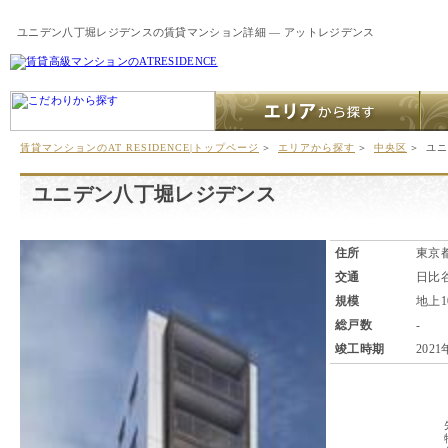
ユニデン八丁堀レジデンスの賃貸マンション詳細 ― アットレジデンス
賃貸マンションのAT RESIDENCE|トップページ
＞
エリアから探す
＞
中央区
＞
ユニ
ユニデン八丁堀レジデンス
住所
東京都
交通
日比
規模
地上1
総戸数
-
竣工時期
2021