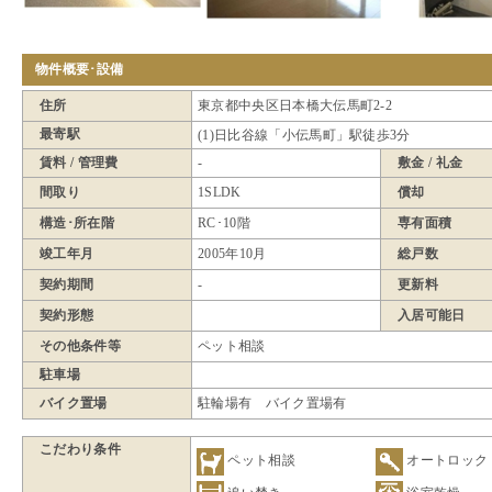
物件概要･設備
住所
東京都中央区日本橋大伝馬町2-2
最寄駅
(1)日比谷線「小伝馬町」駅徒歩3分
賃料 / 管理費
-
敷金 / 礼金
間取り
1SLDK
償却
構造･所在階
RC･10階
専有面積
竣工年月
2005年10月
総戸数
契約期間
-
更新料
契約形態
入居可能日
その他条件等
ペット相談
駐車場
バイク置場
駐輪場有 バイク置場有
こだわり条件
ペット相談
オートロック