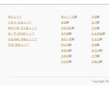
▼ エリアから探す
▼ 主要駅から探す
青山エリア
青山一丁目
駅
汐留
駅
六本木･赤坂エリア
赤坂
駅
品川
駅
麻布十番･芝公園エリア
赤坂見附
駅
渋谷
駅
虎ノ門･神谷町エリア
赤羽橋
駅
白金高輪
駅
白金高輪･高輪台エリア
麻布十番
駅
白金台
駅
芝浦･港南エリア
恵比寿
駅
新橋
駅
表参道
駅
泉岳寺
駅
外苑前
駅
大門
駅
五反田
駅
高輪台
駅
Copyright 202