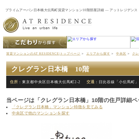
プライムアーバン日本橋大伝馬町賃貸マンション10階部屋詳細 ― アットレジデンス
賃貸マンションのAT RESIDENCE|トップページ
＞
エリアから探す
＞
中央区
＞
クレ
クレグラン日本橋 10階
住所
：東京都中央区日本橋大伝馬町2-2
交通
：日比谷線「小伝馬町」
当ページは「クレグラン日本橋」10階の住戸詳細ペ
「クレグラン日本橋」マンション特徴を見てみる
中央区で他のマンションを探す