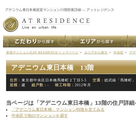
アデニウム東日本橋賃貸マンション13階部屋詳細 ― アットレジデンス
賃貸マンションのAT RESIDENCE|トップページ
＞
エリアから探す
＞
中央区
＞
アデ
アデニウム東日本橋 13階
住所
：東京都中央区日本橋馬喰町２丁目3-5
交通
：総武線「馬喰町」
規模
：建
総戸数
：-
竣工時期
：2012年月
当ページは「アデニウム東日本橋」13階の住戸詳細
「アデニウム東日本橋」マンション特徴を見てみる
中央区で他のマンションを探す