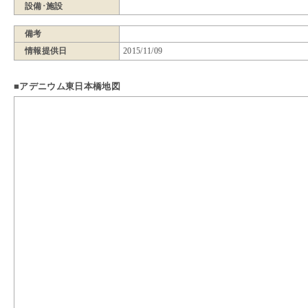
設備･施設
備考
情報提供日
2015/11/09
■アデニウム東日本橋地図