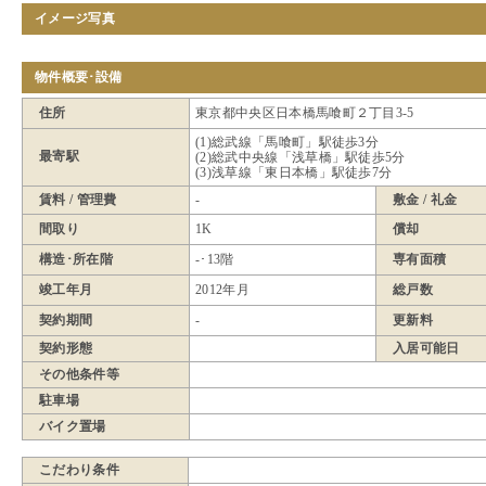
イメージ写真
物件概要･設備
住所
東京都中央区日本橋馬喰町２丁目3-5
(1)総武線「馬喰町」駅徒歩3分
最寄駅
(2)総武中央線「浅草橋」駅徒歩5分
(3)浅草線「東日本橋」駅徒歩7分
賃料 / 管理費
-
敷金 / 礼金
間取り
1K
償却
構造･所在階
-･13階
専有面積
竣工年月
2012年月
総戸数
契約期間
-
更新料
契約形態
入居可能日
その他条件等
駐車場
バイク置場
こだわり条件