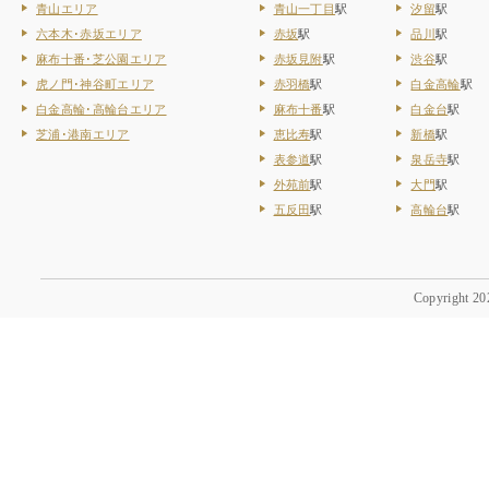
青山エリア
青山一丁目
駅
汐留
駅
六本木･赤坂エリア
赤坂
駅
品川
駅
麻布十番･芝公園エリア
赤坂見附
駅
渋谷
駅
虎ノ門･神谷町エリア
赤羽橋
駅
白金高輪
駅
白金高輪･高輪台エリア
麻布十番
駅
白金台
駅
芝浦･港南エリア
恵比寿
駅
新橋
駅
表参道
駅
泉岳寺
駅
外苑前
駅
大門
駅
五反田
駅
高輪台
駅
Copyright 202